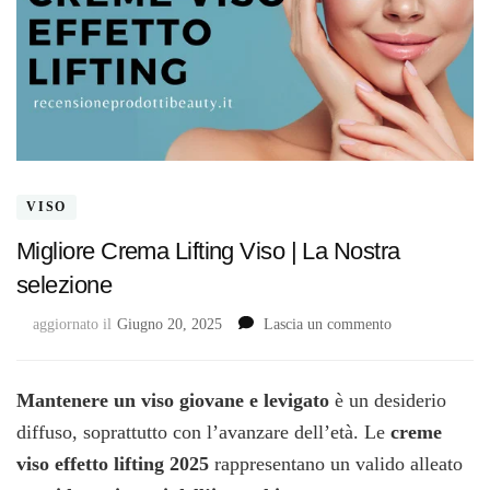
VISO
Migliore Crema Lifting Viso | La Nostra
selezione
su
aggiornato il
Giugno 20, 2025
Lascia un commento
Migliore
Crema
Lifting
Mantenere un viso giovane e levigato
è un desiderio
Viso
diffuso, soprattutto con l’avanzare dell’età. Le
creme
|
viso effetto lifting 2025
rappresentano un valido alleato
La
Nostra