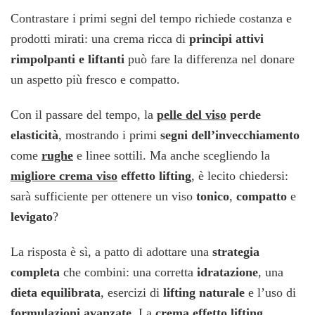
Contrastare i primi segni del tempo richiede costanza e
prodotti mirati: una crema ricca di
principi attivi
rimpolpanti e liftanti
può fare la differenza nel donare
un aspetto più fresco e compatto.
Con il passare del tempo, la
pelle del viso
perde
elasticità
, mostrando i primi
segni dell’invecchiamento
come
rughe
e linee sottili. Ma anche scegliendo la
migliore crema viso
effetto lifting
, è lecito chiedersi:
sarà sufficiente per ottenere un viso
tonico
,
compatto
e
levigato
?
La risposta è sì, a patto di adottare una
strategia
completa
che combini: una corretta
idratazione
, una
dieta equilibrata
, esercizi di
lifting naturale
e l’uso di
formulazioni avanzate
. La
crema effetto lifting