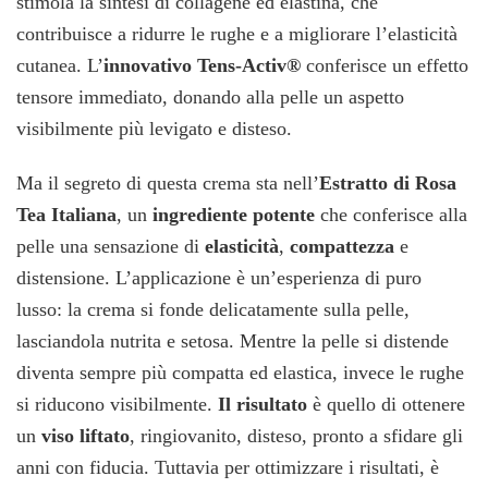
stimola la sintesi di collagene ed elastina, che
contribuisce a ridurre le rughe e a migliorare l’elasticità
cutanea. L’
innovativo Tens-Activ®
conferisce un effetto
tensore immediato, donando alla pelle un aspetto
visibilmente più levigato e disteso.
Ma il segreto di questa crema sta nell’
Estratto di Rosa
Tea Italiana
, un
ingrediente potente
che conferisce alla
pelle una sensazione di
elasticità
,
compattezza
e
distensione. L’applicazione è un’esperienza di puro
lusso: la crema si fonde delicatamente sulla pelle,
lasciandola nutrita e setosa. Mentre la pelle si distende
diventa sempre più compatta ed elastica, invece le rughe
si riducono visibilmente.
Il risultato
è quello di ottenere
un
viso liftato
, ringiovanito, disteso, pronto a sfidare gli
anni con fiducia. Tuttavia per ottimizzare i risultati, è