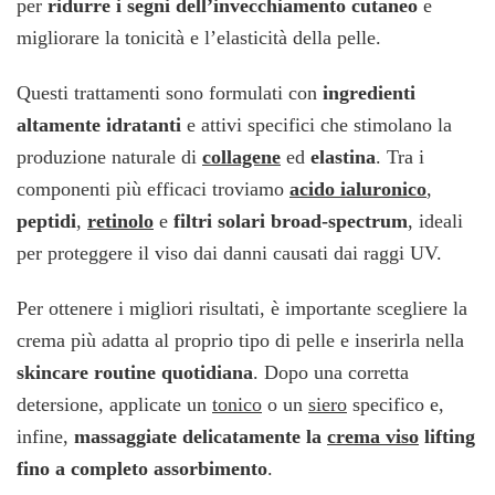
per
ridurre i segni dell’invecchiamento cutaneo
e
selezione
migliorare la tonicità e l’elasticità della pelle.
Questi trattamenti sono formulati con
ingredienti
altamente idratanti
e attivi specifici che stimolano la
produzione naturale di
collagene
ed
elastina
. Tra i
componenti più efficaci troviamo
acido ialuronico
,
peptidi
,
retinolo
e
filtri solari broad-spectrum
, ideali
per proteggere il viso dai danni causati dai raggi UV.
Per ottenere i migliori risultati, è importante scegliere la
crema più adatta al proprio tipo di pelle e inserirla nella
skincare routine quotidiana
. Dopo una corretta
detersione, applicate un
tonico
o un
siero
specifico e,
infine,
massaggiate delicatamente la
crema viso
lifting
fino a completo assorbimento
.