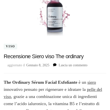
VISO
Recensione Siero viso The ordinary
su
aggiornato il
Gennaio 8, 2025
Lascia un commento
Recensione
Siero
viso
The Ordinary Sérum Facial Exfoliante
è un
siero
The
innovativo pensato per rigenerare e idratare la
pelle del
ordinary
viso
, grazie a una combinazione unica di ingredienti
come l’acido ialuronico, la vitamina B5 e l’estratto di