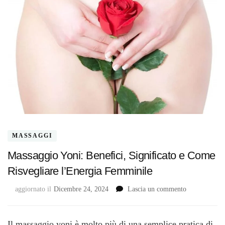
MASSAGGI
Massaggio Yoni: Benefici, Significato e Come
Risvegliare l’Energia Femminile
su
aggiornato il
Dicembre 24, 2024
Lascia un commento
Massaggio
Yoni:
Benefici,
Il massaggio yoni è molto più di una semplice pratica di