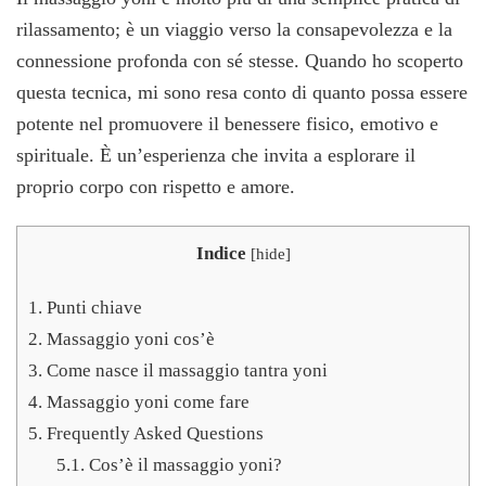
Significato
rilassamento; è un viaggio verso la consapevolezza e la
e
connessione profonda con sé stesse. Quando ho scoperto
Come
Risvegliare
questa tecnica, mi sono resa conto di quanto possa essere
l’Energia
potente nel promuovere il benessere fisico, emotivo e
Femminile
spirituale. È un’esperienza che invita a esplorare il
proprio corpo con rispetto e amore.
Indice
[
hide
]
1.
Punti chiave
2.
Massaggio yoni cos’è
3.
Come nasce il massaggio tantra yoni
4.
Massaggio yoni come fare
5.
Frequently Asked Questions
5.1.
Cos’è il massaggio yoni?