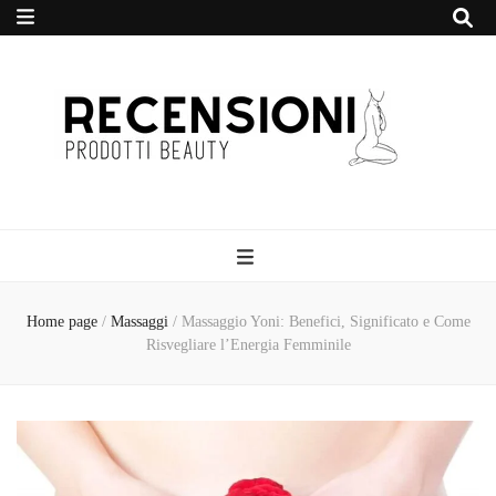
Recensione
Prodotti Beauty
Home page
/
Massaggi
/
Massaggio Yoni: Benefici, Significato e Come
Risvegliare l’Energia Femminile