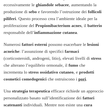
eccessivamente le
ghiandole sebacee
, aumentando la
produzione di
sebo
e favorendo l’ostruzione dei
follicoli
piliferi
. Questo processo crea l’ambiente ideale per la
proliferazione del
Propionibacterium acnes
, il
batterio
responsabile dell’
infiammazione cutanea
.
Numerosi
fattori esterni
possono esacerbare le
lesioni
acneiche
: l’assunzione di specifici
farmaci
(corticosteroidi, androgeni, litio), elevati livelli di
stress
che alterano l’equilibrio ormonale, il
fumo
che
incrementa lo
stress ossidativo cutaneo
, e
prodotti
cosmetici comedogenici
che ostruiscono i
pori
.
Una
strategia terapeutica
efficace richiede un approccio
personalizzato basato sull’identificazione dei
fattori
scatenanti
individuali. Mentre non esiste una
cura