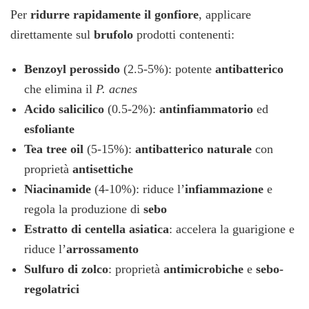
Per
ridurre rapidamente il gonfiore
, applicare
direttamente sul
brufolo
prodotti contenenti:
Benzoyl perossido
(2.5-5%): potente
antibatterico
che elimina il
P. acnes
Acido salicilico
(0.5-2%):
antinfiammatorio
ed
esfoliante
Tea tree oil
(5-15%):
antibatterico naturale
con
proprietà
antisettiche
Niacinamide
(4-10%): riduce l’
infiammazione
e
regola la produzione di
sebo
Estratto di centella asiatica
: accelera la guarigione e
riduce l’
arrossamento
Sulfuro di zolco
: proprietà
antimicrobiche
e
sebo-
regolatrici