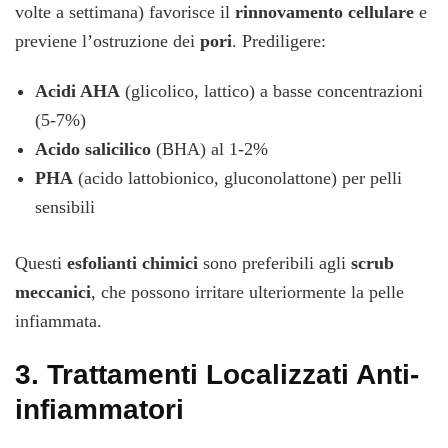
volte a settimana) favorisce il
rinnovamento cellulare
e
previene l’ostruzione dei
pori
. Prediligere:
Acidi AHA
(glicolico, lattico) a basse concentrazioni
(5-7%)
Acido salicilico
(BHA) al 1-2%
PHA
(acido lattobionico, gluconolattone) per pelli
sensibili
Questi
esfolianti chimici
sono preferibili agli
scrub
meccanici
, che possono irritare ulteriormente la pelle
infiammata.
3.
Trattamenti Localizzati Anti-
infiammatori