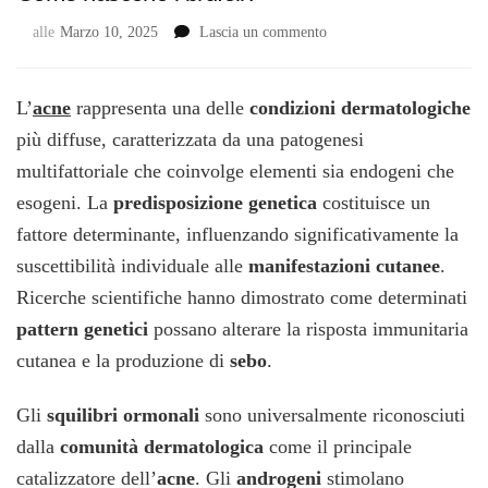
su
alle
Marzo 10, 2025
Lascia un commento
Come
nascono
i
L’
acne
rappresenta una delle
condizioni dermatologiche
brufoli?
più diffuse, caratterizzata da una patogenesi
multifattoriale che coinvolge elementi sia endogeni che
esogeni. La
predisposizione genetica
costituisce un
fattore determinante, influenzando significativamente la
suscettibilità individuale alle
manifestazioni cutanee
.
Ricerche scientifiche hanno dimostrato come determinati
pattern genetici
possano alterare la risposta immunitaria
cutanea e la produzione di
sebo
.
Gli
squilibri ormonali
sono universalmente riconosciuti
dalla
comunità dermatologica
come il principale
catalizzatore dell’
acne
. Gli
androgeni
stimolano