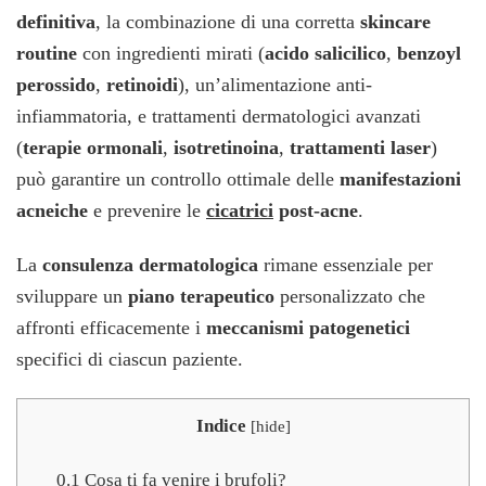
definitiva
, la combinazione di una corretta
skincare
routine
con ingredienti mirati (
acido salicilico
,
benzoyl
perossido
,
retinoidi
), un’alimentazione anti-
infiammatoria, e trattamenti dermatologici avanzati
(
terapie ormonali
,
isotretinoina
,
trattamenti laser
)
può garantire un controllo ottimale delle
manifestazioni
acneiche
e prevenire le
cicatrici
post-acne
.
La
consulenza dermatologica
rimane essenziale per
sviluppare un
piano terapeutico
personalizzato che
affronti efficacemente i
meccanismi patogenetici
specifici di ciascun paziente.
Indice
[
hide
]
0.1
Cosa ti fa venire i brufoli?