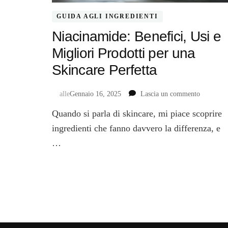
GUIDA AGLI INGREDIENTI
Niacinamide: Benefici, Usi e
Migliori Prodotti per una
Skincare Perfetta
su
alle
Gennaio 16, 2025
Lascia un commento
Niacinam
Quando si parla di skincare, mi piace scoprire
Benefici,
Usi
ingredienti che fanno davvero la differenza, e
e
…
Migliori
Prodotti
per
una
Skincare
Perfetta