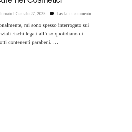
su
iornato il
Gennaio 27, 2025
Lascia un commento
Parabeni:
onalmente, mi sono spesso interrogato sui
Cosa
Sono,
nziali rischi legati all’uso quotidiano di
Rischi
otti contenenti parabeni. …
per
la
Salute
e
Alternative
Sicure
nei
Cosmetici