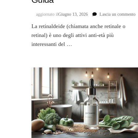
s
aggiornato il
Giugno 13, 2026
Lascia un commento
R
La retinaldeide (chiamata anche retinale o
c
b
retinal) è uno degli attivi anti-età più
e
interessanti del …
d
c
il
r
|
G