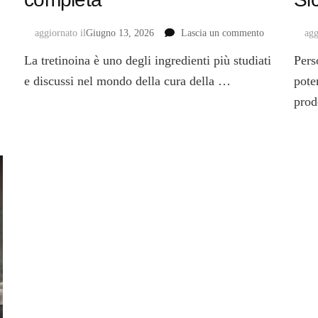
u
su
aggiornato il
Giugno 13, 2026
Lascia un commento
agg
etinaldeide:
Tretinoina:
La tretinoina è uno degli ingredienti più studiati
Pers
os’è,
cos’è,
enefici
a
e discussi nel mondo della cura della …
pote
cosa
prod
ifferenze
serve
on
e
come
etinolo
si
usa
uida
|
Guida
completa